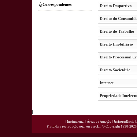
è
Correspondentes
Direito Desportivo
Direito do Consumid
Direito do Trabalho
Direito Imobiliário
Direito Processual Ci
Direito Societário
Internet
Propriedade Intelectu
|
|
Institucional
|
Áreas de Atuação
|
Jurisprudência
|
Proibida a reprodução total ou parcial. © Copyright 1998-202