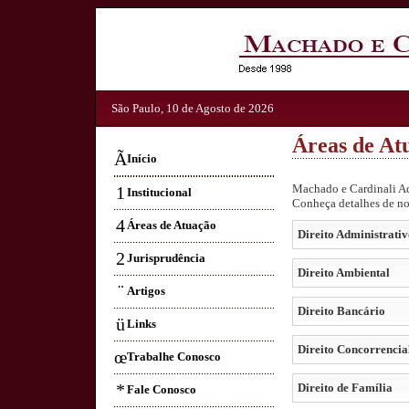
São Paulo, 10 de Agosto de 2026
Áreas de At
Ã
Início
Machado e Cardinali Ad
1
Institucional
Conheça detalhes de no
4
Áreas de Atuação
Direito Administrativ
2
Jurisprudência
Direito Ambiental
¨
Artigos
Direito Bancário
ü
Links
Direito Concorrencia
œ
Trabalhe Conosco
*
Direito de Família
Fale Conosco